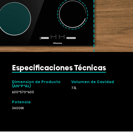
Especificaciones Técnicas
Dimension de Producto
Volumen de Cavidad
(AN*P*AL)
73L
600*570*600
Potencia
3400W