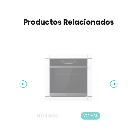
Productos Relacionados
HORNOS
HOR
ER MÁS
VER MÁS