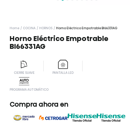
Home
/
COCINA
/
HORNOS
/
Horno Eléctrico Empotrable BI66331AG
Horno Eléctrico Empotrable
BI66331AG
CIERRE SUAVE
PANTALLA LED
PROGRAMA AUTOMÁTICO
Compra ahora en