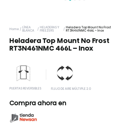
LÍNEA
HELADERAS Y
Heladera Top Mount No Frost
Home
/
/
/
BLANCA
FREEZERS
RT3N461NMC 466L – Inox
Heladera Top Mount No Frost
RT3N461NMC 466L – Inox
PUERTAS REVERSIBLES
FLUJO DE AIRE MÚLTIPLE 2.0
Compra ahora en