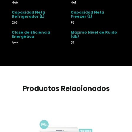
466
461
Capacidad Neta
Capacidad Neta
Refrigerador (L)
Freezer (L)
265
98
Clase de Eficiencia
Máximo Nivel de Ruido
Energética
(db)
A++
37
Productos Relacionados