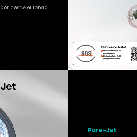
Pure-Jet
Potente causal de a