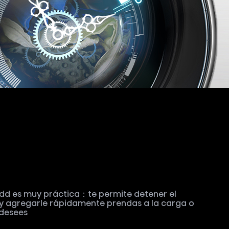
dd es muy práctica：te permite detener el
y agregarle rápidamente prendas a la carga o
 desees
es Técnicas
ico (mm)
Capacidad de lavado(kg)
10 kg para lavado y 6 kg para secado