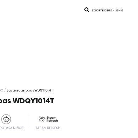
SOPORTE
SOBRE HISENSE
DO
/
Lavasecarropas WDQY1014T
pas WDQY1014T
RO PARA NIÑOS
STEAM REFRESH
 en