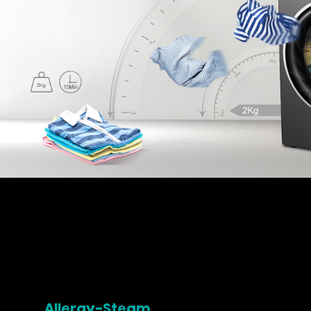
Allergy-Steam
Esta tecnología libera una gran cantidad de v
interior.