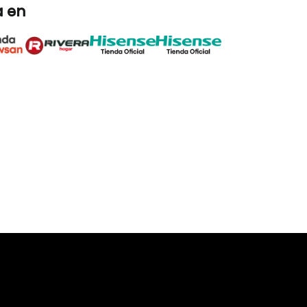
er
ogía Durable Inverter,podes ahorrar energía en
 mayor duración de tu lavasecarropas y un
ivración
orrada
edio ambiente