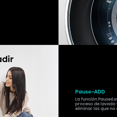
Pause-ADD
La función Pause&a
proceso de lavado 
eliminar las que no
Especificacion
Medida del Electrodomést
595*610*845