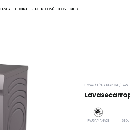
BLANCA
COCINA
ELECTRODOMÉSTICOS
BLOG
Home
/
LÍNEA BLANCA
/
LAVA
Lavasecarro
PAUSA Y AÑADE
SEGU
Compra ahora