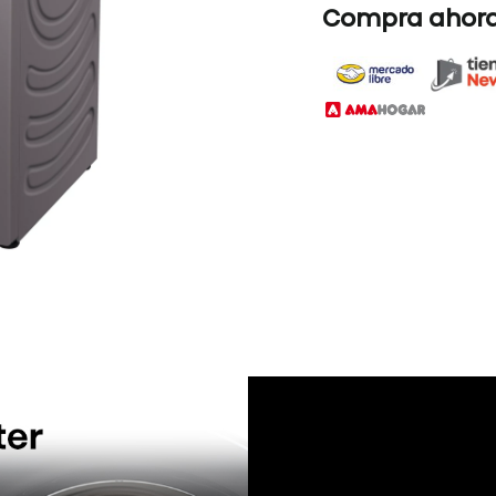
Durable-Invert
Gracias a la tecnol
tu hogar,tener una
lavado silencioso
·Silencioso y baja v
·Mayor energía ah
·Amigable con el m