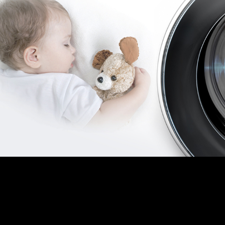
Drum-Clean
El agua caliente y el centrifugado rápido elimin
moho que causan malos olores en la lavadora.C
tambor estará limpio por más tiempo.