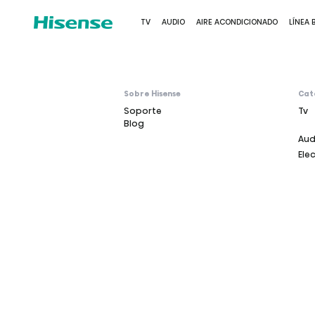
TV
AUDIO
AIRE ACONDICIONADO
LÍNEA 
Sobre Hisense
Cat
Soporte
Tv
Blog
Aud
Ele