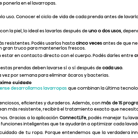
ponerla en el lavarropas.
olo uso. Conocer el ciclo de vida de cada prenda antes de lavarl
on la piel, lo ideal es lavarlas después de
uno o dos usos
, depen
s resistentes. Podés usarlos hasta
cinco veces
antes de que ne
un gran truco para mantenerlos frescos.
n estar en contacto directo con el cuerpo. Podés darles entre
c
 estas prendas deben lavarse sí o sí después de
cada uso
.
 vez por semana para eliminar ácaros y bacterias.
áximo cuidado
sense desarrollamos lavarropas
que combinan la última tecnolo
enciosos, eficientes y duraderos. Además, con
más de 15 progr
jean más resistente, recibirá el tratamiento exacto que necesita
nos. Gracias a la aplicación
ConnectLife
, podés manejar tu lavar
a funciones inteligentes que te ayudarán a optimizar cada lavad
el cuidado de tu ropa. Porque entendemos que la verdadera in