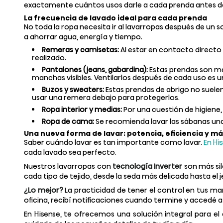
exactamente cuántos usos darle a cada prenda antes de 
La frecuencia de lavado ideal para cada prenda
No toda la ropa necesita ir al lavarropas después de un s
a ahorrar agua, energía y tiempo.
Remeras y camisetas:
Al estar en contacto directo c
realizado.
Pantalones (jeans, gabardina):
Estas prendas son má
manchas visibles. Ventilarlos después de cada uso es 
Buzos y sweaters:
Estas prendas de abrigo no suele
usar una remera debajo para protegerlos.
Ropa interior y medias:
Por una cuestión de higiene,
Ropa de cama:
Se recomienda lavar las sábanas una
Una nueva forma de lavar: potencia, eficiencia y m
Saber cuándo lavar es tan importante como lavar.
En Hi
cada lavado sea perfecto.
Nuestros lavarropas con
tecnología Inverter
son más sil
cada tipo de tejido, desde la seda más delicada hasta el 
¿Lo mejor?
La practicidad de tener el control en tus ma
oficina, recibí notificaciones cuando termine y accedé 
En Hisense, te ofrecemos una solución integral para 