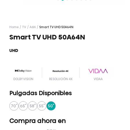
Home
/
TV
/
A6N
/
Smart TV UHD 50A64N
Smart TV UHD 50A64N
UHD
DOLBY VISION
RESOLUCIÓN 4K
VIDAA
Pulgadas Disponibles
70"
65"
58"
55"
50"
Compra ahora en