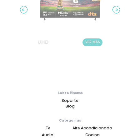
UHD
UHD
ER MÁS
VER MÁS
Sobre Hisense
Soporte
Blog
Categorías
Tv
Aire Acondicionado
Audio
Cocina