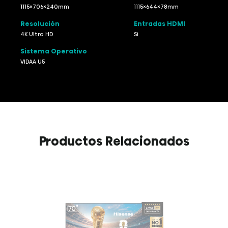
1115×706×240mm
1115×644×78mm
Resolución
Entradas HDMI
4K Ultra HD
Si
Sistema Operativo
VIDAA U5
Productos Relacionados