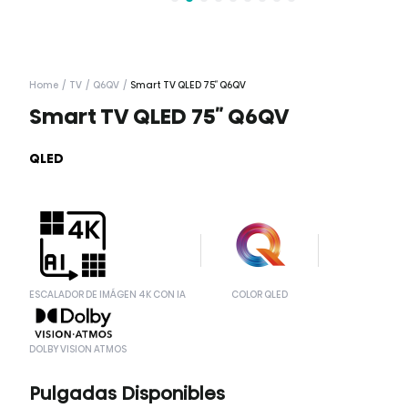
Home
/
TV
/
Q6QV
/
Smart TV QLED 75″ Q6QV
Smart TV QLED 75″ Q6QV
QLED
ESCALADOR DE IMÁGEN 4K CON IA
COLOR QLED
DOLBY VISION ATMOS
Pulgadas Disponibles