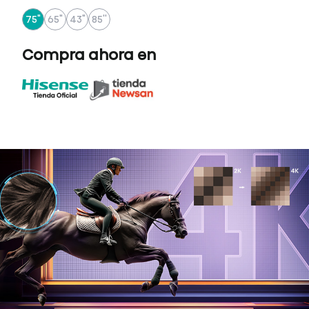
75"
65"
43"
85''
Compra ahora en